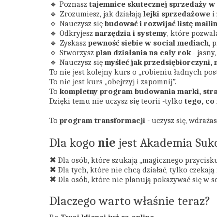
🔹 Poznasz
tajemnice skutecznej sprzedaży w
🔹 Zrozumiesz, jak działają
lejki sprzedażowe
i
🔹 Nauczysz się
budować i rozwijać listę mail
🔹 Odkryjesz
narzędzia i systemy
, które pozwal
🔹 Zyskasz
pewność siebie w social mediach
, 
🔹 Stworzysz
plan działania na cały rok
- jasny
🔹 Nauczysz się
myśleć jak przedsiębiorczyni, 
To nie jest kolejny kurs o „robieniu ładnych pos
To nie jest kurs „obejrzyj i zapomnij”.
To
kompletny program budowania marki, strat
Dzięki temu nie uczysz się teorii -tylko
tego, co
To
program transformacji
- uczysz się, wdrażasz
Dla kogo
nie
jest Akademia Suk
✖ Dla osób, które szukają „magicznego przycisku
✖ Dla tych, które nie chcą działać, tylko czekają
✖ Dla osób, które nie planują pokazywać się w s
Dlaczego warto właśnie teraz?