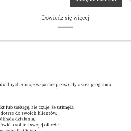
Dowiedz się więcej
idualnych + moje wsparcie przez cały okres programu
ukt lub usługę
, ale czuje, że
utknęła
.
e dotrze do swoich klientów,
odkłada działania,
ówić o sobie i swojej ofercie.
właśnie dla Ciebie.