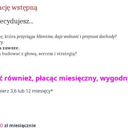
ację wstępną
KLIKNIJ
cydujesz...
ę, która
przyciąga klientów, daje wolność i przynosi dochody
?
cy.
a zawsze.
ą budować z głową, sercem i strategią?
yć również, płacąc miesięczny, wygo
erz 3,6 lub 12 miesięcy*
zł miesięcznie
00