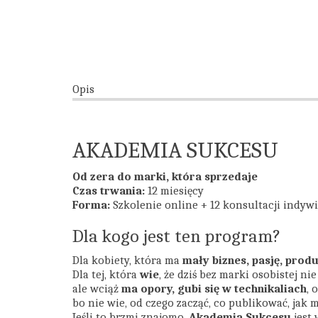
Opis
AKADEMIA SUKCESU
Od zera do marki, która sprzedaje
Czas trwania:
12 miesięcy
Forma:
Szkolenie online + 12 konsultacji indyw
Dla kogo jest ten program?
Dla kobiety, która ma
mały biznes, pasję, prod
Dla tej, która
wie
, że dziś bez marki osobistej ni
ale wciąż
ma opory, gubi się w technikaliach
, 
bo nie wie, od czego zacząć, co publikować, jak m
Jeśli to brzmi znajomo,
Akademia Sukcesu
jest 