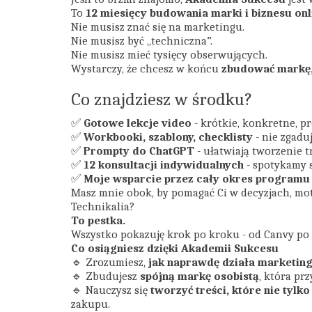
To
12 miesięcy budowania marki i biznesu on
Nie musisz znać się na marketingu.
Nie musisz być „techniczna”.
Nie musisz mieć tysięcy obserwujących.
Wystarczy, że chcesz w końcu
zbudować markę, 
Co znajdziesz w środku?
✅
Gotowe lekcje video
- krótkie, konkretne, p
✅
Workbooki, szablony, checklisty
- nie zgaduj
✅
Prompty do ChatGPT
- ułatwiają tworzenie tre
✅
12 konsultacji indywidualnych
- spotykamy s
✅
Moje wsparcie przez cały okres programu
Masz mnie obok, by pomagać Ci w decyzjach, mot
Technikalia?
To pestka.
Wszystko pokazuję krok po kroku - od Canvy po 
Co osiągniesz dzięki Akademii Sukcesu
🔹 Zrozumiesz,
jak naprawdę działa marketing
🔹 Zbudujesz
spójną markę osobistą
, która pr
🔹 Nauczysz się
tworzyć treści, które nie tylko
zakupu.