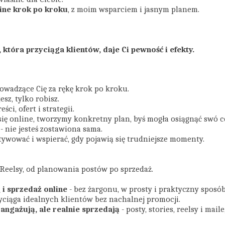
line krok po kroku
, z moim wsparciem i jasnym planem.
która przyciąga klientów, daje Ci pewność i efekty.
rowadzące Cię za rękę krok po kroku.
esz, tylko robisz.
ści, ofert i strategii.
ię online, tworzymy konkretny plan, byś mogła osiągnąć swó c
- nie jesteś zostawiona sama.
ywować i wspierać, gdy pojawią się trudniejsze momenty.
Reelsy, od planowania postów po sprzedaż.
 i sprzedaż online
- bez żargonu, w prosty i praktyczny sposób
zyciąga idealnych klientów bez nachalnej promocji.
 angażują, ale realnie sprzedają
- posty, stories, reelsy i ma