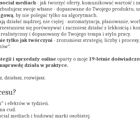
 social mediach
- jak tworzyć oferty, komunikować wartość i 
 zbudujesz swoje własne - dopasowane do Twojego produktu, us
ingową
, by nie polegać tylko na algorytmach.
ają działać mądrzej, nie ciężej - automatyzacja, planowanie, wo
przestaniesz się porównywać i zaczniesz działać z lekkością i k
, realistyczny i dopasowany do Twojego tempa i stylu pracy.
nie tylko jak twórczyni
- zrozumiesz strategię, liczby i procesy
tów”.
egii i sprzedaży online
oparty o moje
19-letnie doświadcze
 naprawdę działa w praktyce.
, działasz, rozwijasz.
cesu?
” i efektów w tydzień.
 na cud.
ocial mediach i budować marki osobistej.