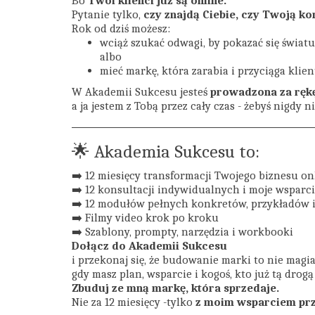
Bo
Twoi klienci już są online.
Pytanie tylko,
czy znajdą Ciebie, czy Twoją ko
Rok od dziś możesz:
wciąż szukać odwagi, by pokazać się światu
albo
mieć markę, która zarabia i przyciąga klien
W Akademii Sukcesu jesteś
prowadzona za rękę
a ja jestem z Tobą przez cały czas - żebyś nigdy n
🌟 Akademia Sukcesu to:
➡️ 12 miesięcy transformacji Twojego biznesu on
➡️ 12 konsultacji indywidualnych i moje wsparc
➡️ 12 modułów pełnych konkretów, przykładów 
➡️ Filmy video krok po kroku
➡️ Szablony, prompty, narzędzia i workbooki
Dołącz do Akademii Sukcesu
i przekonaj się, że budowanie marki to nie magia 
gdy masz plan, wsparcie i kogoś, kto już tą drogą
Zbuduj ze mną markę, która sprzedaje.
Nie za 12 miesięcy -tylko
z moim wsparciem prze