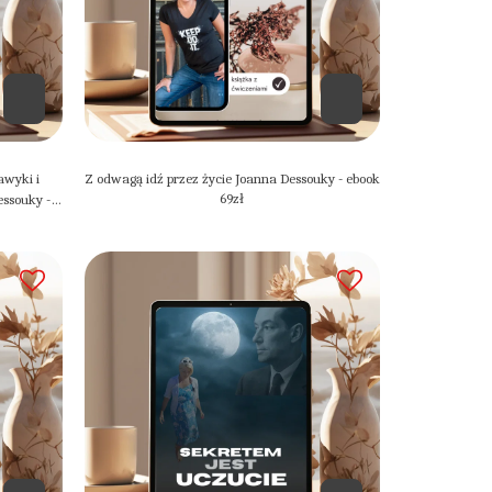
awyki i
Z odwagą idź przez życie Joanna Dessouky - ebook
69
zł
essouky -