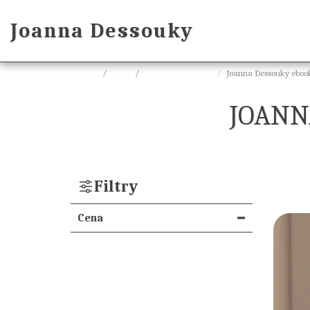
Joanna Dessouky
Główna
Sklep
Ebooki, audiobooki
Joanna Dessouky eboo
JOANN
Filtry
Cena
Pod
50
zł
(1)
51
zł
-
70
zł
(4)
111
zł
& Powyżej
(1)