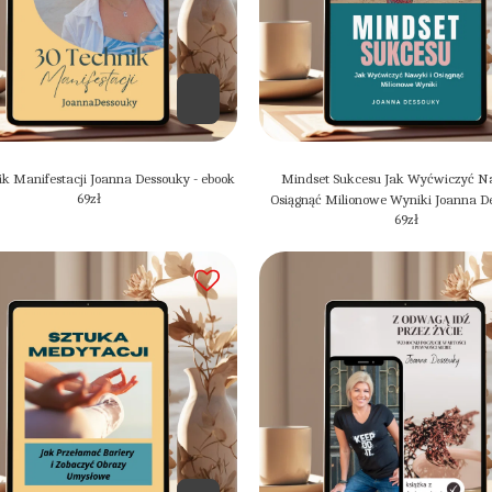
k Manifestacji Joanna Dessouky - ebook
Mindset Sukcesu Jak Wyćwiczyć N
69
zł
Osiągnąć Milionowe Wyniki Joanna D
69
zł
ebook